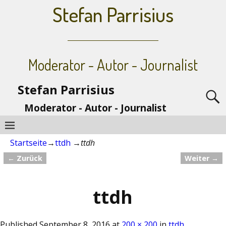
Stefan Parrisius
Moderator - Autor - Journalist
Stefan Parrisius
Moderator - Autor - Journalist
Startseite
→
ttdh
→
ttdh
← Zurück
Weiter →
Bilder-Navigation
ttdh
Published
September 8, 2016
at
200 × 200
in
ttdh