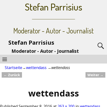
Stefan Parrisius
Moderator - Autor - Journalist
Stefan Parrisius
Moderator - Autor - Journalist
Startseite
→
wettendass
→
wettendass
← Zurück
Weiter →
Bilder-Navigation
wettendass
Published
September 8, 2016
at
263 × 200
in
wettendass